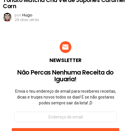
Tohato Matcha Chá Verde Japonês Caramel
Corn
por
Hugo
29 dias atrás
NEWSLETTER
Não Percas Nenhuma Receita do
Iguaria!
Envia o teu endereço de email para receberes receitas,
dicas e truqes novos todos os dias! E se não gostares
podes sempre sair da lista! ;D
Endereço
de
email