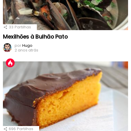
33
Partilhas
Mexilhões à Bulhão Pato
por
Hugo
2 anos atrás
696
Partilhas