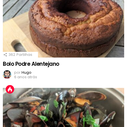
362
Partilhas
Bolo Podre Alentejano
por
Hugo
6 anos atrás