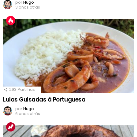
por
Hugo
3 anos atrás
293
Partilhas
Lulas Guisadas à Portuguesa
por
Hugo
6 anos atrás