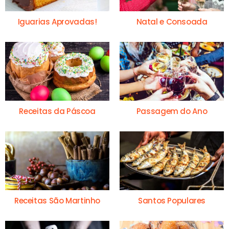
Iguarias Aprovadas!
Natal e Consoada
Receitas da Páscoa
Passagem do Ano
Receitas São Martinho
Santos Populares