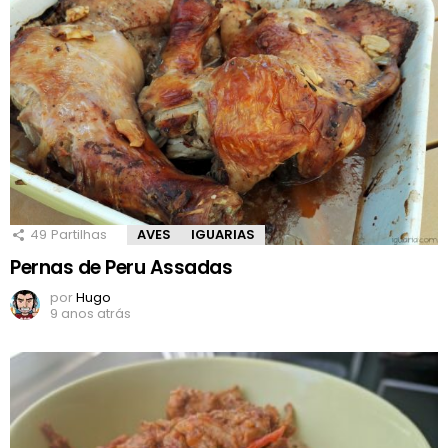
49
Partilhas
AVES
IGUARIAS
Pernas de Peru Assadas
por
Hugo
9 anos atrás