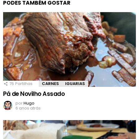
PODES TAMBÉM GOSTAR
76
Partilhas
CARNES
IGUARIAS
Pá de Novilho Assado
por
Hugo
6 anos atrás