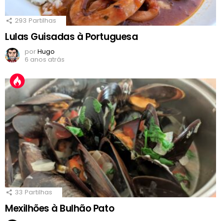
293
Partilhas
Lulas Guisadas à Portuguesa
por
Hugo
6 anos atrás
33
Partilhas
Mexilhões à Bulhão Pato