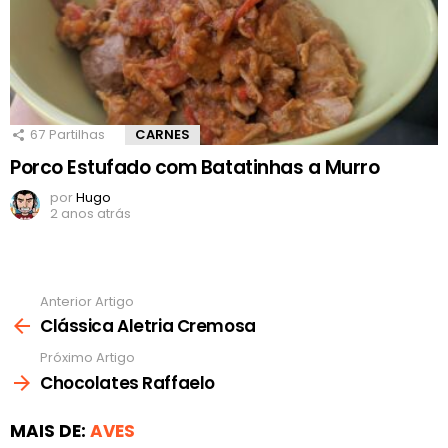
67
Partilhas
CARNES
Porco Estufado com Batatinhas a Murro
por
Hugo
2 anos atrás
Anterior Artigo
Ver
mais
Clássica Aletria Cremosa
Próximo Artigo
Chocolates Raffaelo
MAIS DE:
AVES