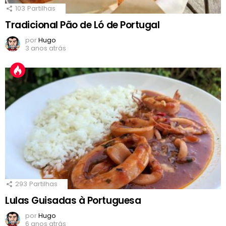
103
Partilhas
Tradicional Pão de Ló de Portugal
por
Hugo
3 anos atrás
293
Partilhas
Lulas Guisadas à Portuguesa
por
Hugo
6 anos atrás