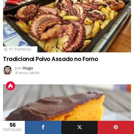
97
Partilhas
Tradicional Polvo Assado no Forno
por
Hugo
4 anos atrás
56
PARTILHAS