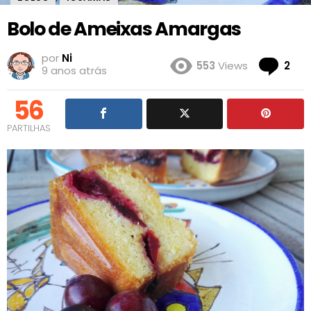
Bolo de Ameixas Amargas
por
Ni
Co
553
Views
2
9 anos atrás
56
PARTILHAS