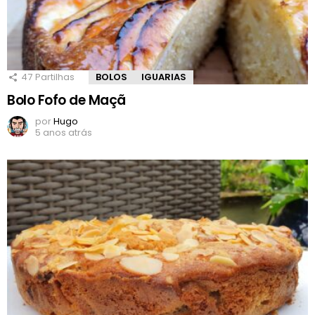
47
Partilhas
BOLOS
IGUARIAS
Bolo Fofo de Maçã
por
Hugo
5 anos atrás