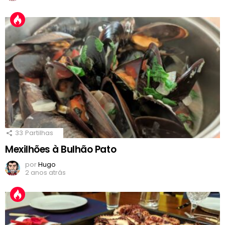
33
Partilhas
Mexilhões à Bulhão Pato
por
Hugo
2 anos atrás