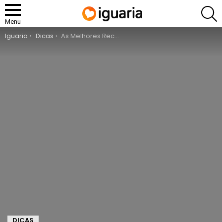
P
Menu
You are here:
Iguaria
Dicas
As Melhores Receitas de Bacalhau
DICAS