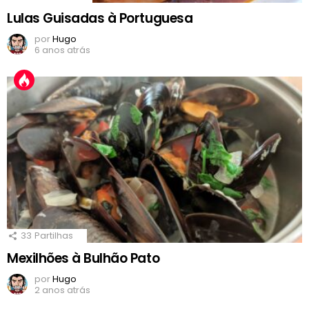
Lulas Guisadas à Portuguesa
por
Hugo
6 anos atrás
33
Partilhas
Mexilhões à Bulhão Pato
por
Hugo
2 anos atrás