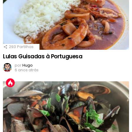
293
Partilhas
Lulas Guisadas à Portuguesa
por
Hugo
6 anos atrás