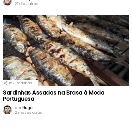
21 dias atrás
157
Partilhas
Sardinhas Assadas na Brasa à Moda
Portuguesa
por
Hugo
2 meses atrás