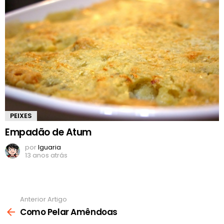
PEIXES
Empadão de Atum
por
Iguaria
13 anos atrás
Anterior Artigo
Ver
mais
Como Pelar Amêndoas