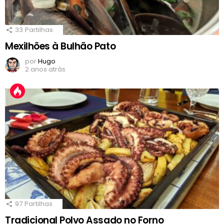
33
Partilhas
Mexilhões à Bulhão Pato
por
Hugo
2 anos atrás
97
Partilhas
Tradicional Polvo Assado no Forno