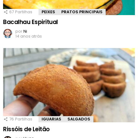
67
Partilhas
PEIXES
PRATOS PRINCIPAIS
Bacalhau Espiritual
por
Ni
14 anos atrás
76
Partilhas
IGUARIAS
SALGADOS
Rissóis de Leitão