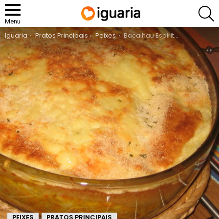
P
Menu
You are here:
Iguaria
Pratos Principais
Peixes
Bacalhau Espiritual
PEIXES
PRATOS PRINCIPAIS
,