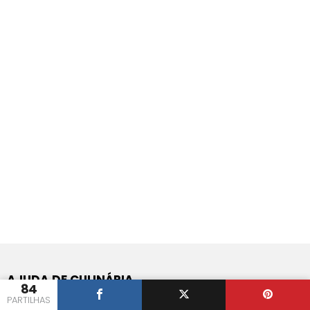
AJUDA DE CULINÁRIA
84
PARTILHAS
Perguntas e Respostas de Culinária