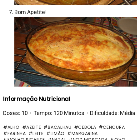
Bom Apetite!
Informação Nutricional
Doses: 10・Tempo: 120 Minutos・Dificuldade: Média
ALHO
AZEITE
BACALHAU
CEBOLA
CENOURA
FARINHA
LEITE
LIMÃO
MARGARINA
MOLHO PICANTE
NATAL
NOZ MOSCADA
OVO