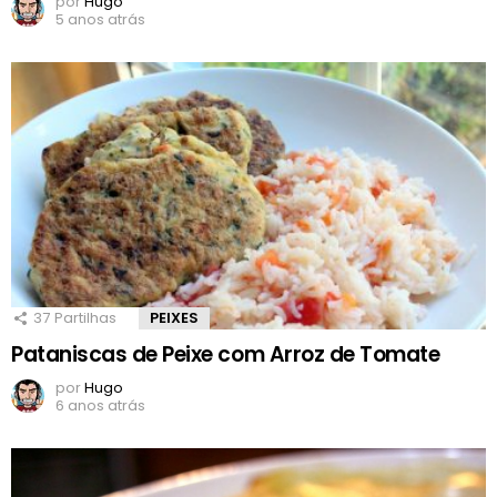
por
Hugo
5 anos atrás
37
Partilhas
PEIXES
Pataniscas de Peixe com Arroz de Tomate
por
Hugo
6 anos atrás