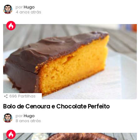
por
Hugo
4 anos atrás
696
Partilhas
Bolo de Cenoura e Chocolate Perfeito
por
Hugo
8 anos atrás