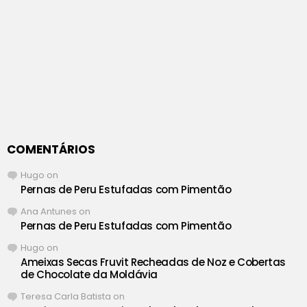
COMENTÁRIOS
Hugo
on
Pernas de Peru Estufadas com Pimentão
Ana Antunes
on
Pernas de Peru Estufadas com Pimentão
Hugo
on
Ameixas Secas Fruvit Recheadas de Noz e Cobertas
de Chocolate da Moldávia
Teresa Carla Batista
on