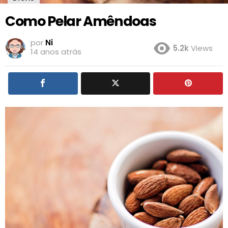
Como Pelar Amêndoas
por
Ni
5.2k
Views
14 anos atrás