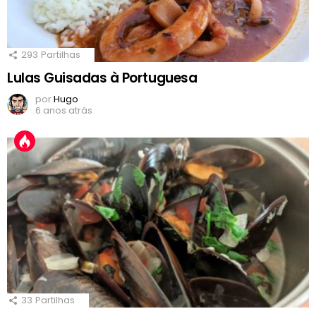
293
Partilhas
Lulas Guisadas à Portuguesa
por
Hugo
6 anos atrás
33
Partilhas