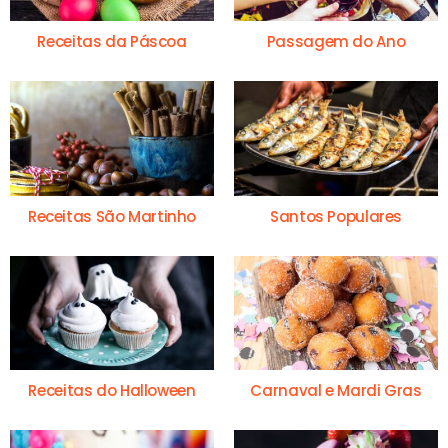
Receitas da Páscoa
Passagem do Ano
Receitas São Martinho
Santos Populares
Receitas do Halloween
Carnaval e Mardi Gras