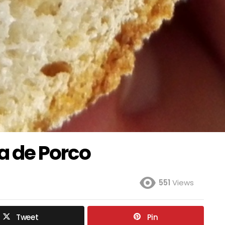
a de Porco
551
Views
Tweet
Pin