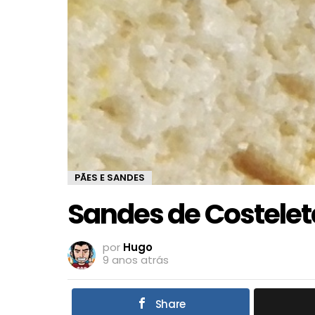
PÃES E SANDES
Sandes de Costelet
por
Hugo
9 anos atrás
Share