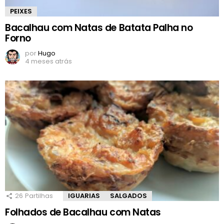
PEIXES
Bacalhau com Natas de Batata Palha no
Forno
por
Hugo
4 meses atrás
26
Partilhas
IGUARIAS
SALGADOS
Folhados de Bacalhau com Natas