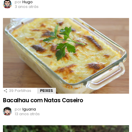
por
Hugo
3 anos atrás
39
Partilhas
PEIXES
Bacalhau com Natas Caseiro
por
Iguaria
13 anos atrás