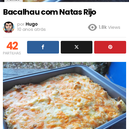
Bacalhau com Natas Rijo
por
Hugo
1.8k
Views
10 anos atrás
42
PARTILHAS