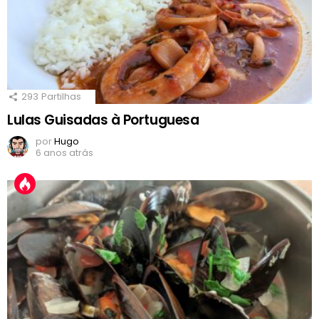
293
Partilhas
Lulas Guisadas à Portuguesa
por
Hugo
6 anos atrás