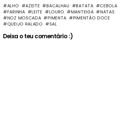
ALHO
AZEITE
BACALHAU
BATATA
CEBOLA
FARINHA
LEITE
LOURO
MANTEIGA
NATAS
NOZ MOSCADA
PIMENTA
PIMENTÃO DOCE
QUEIJO RALADO
SAL
Deixa o teu comentário :)