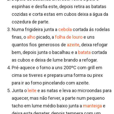
espinhas e desfia este, depois retira as batatas
cozidas e corta estas em cubos deixa a água da
cozedura de parte.
Numa frigideira junta a
cebola
cortada ás rodelas
finas, o
alho
picado, a
folha de louro
e uns
quantos fios generosos de
azeite
, deixa refogar
bem, depois junta o bacalhau e a
batata
cortada
as cubos e deixa de lume brando a refogar.
Pré-aquece o forno a uns 200ºC com grill em
cima se tiveres e prepara uma forma ou pirex
para ir ao forno pincelando com azeite.
Junta o
leite
e as natas e leva ao microondas para
aquecer, mas não ferver, a parte num pequeno
tacho em lume médio baixo junta a
manteiga
e
deixa esta derreter, depois tempera com um