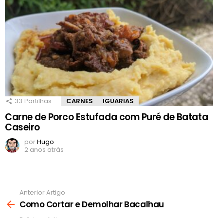
33
Partilhas
CARNES
IGUARIAS
Carne de Porco Estufada com Puré de Batata
Caseiro
por
Hugo
2 anos atrás
Anterior Artigo
Ver
mais
Como Cortar e Demolhar Bacalhau