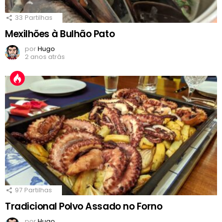
33
Partilhas
Mexilhões à Bulhão Pato
por
Hugo
2 anos atrás
97
Partilhas
Tradicional Polvo Assado no Forno
por
Hugo