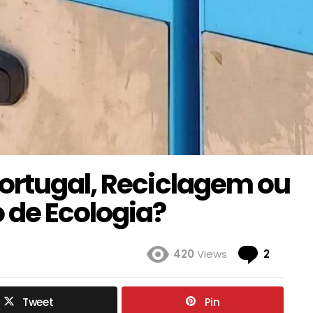
ortugal, Reciclagem ou
 de Ecologia?
Coment
420
Views
2
Tweet
Pin