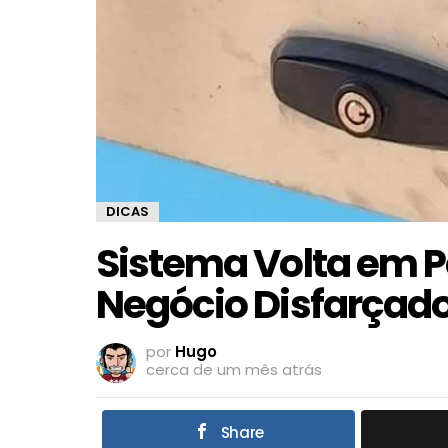
DICAS
Sistema Volta em P
Negócio Disfarçado
por
Hugo
cerca de um mês atrás
Share