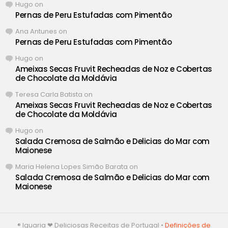
Hugo
on
Pernas de Peru Estufadas com Pimentão
Ana Antunes
on
Pernas de Peru Estufadas com Pimentão
Hugo
on
Ameixas Secas Fruvit Recheadas de Noz e Cobertas
de Chocolate da Moldávia
Teresa Carla Batista
on
Ameixas Secas Fruvit Recheadas de Noz e Cobertas
de Chocolate da Moldávia
Hugo
on
Salada Cremosa de Salmão e Delicias do Mar com
Maionese
Maria Helena Lopes Simão Barata
on
Salada Cremosa de Salmão e Delicias do Mar com
Maionese
® Iguaria ❤ Deliciosas Receitas de Portugal •
Definições de