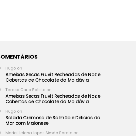
COMENTÁRIOS
Hugo
on
Ameixas Secas Fruvit Recheadas de Noz e
Cobertas de Chocolate da Moldávia
Teresa Carla Batista
on
Ameixas Secas Fruvit Recheadas de Noz e
Cobertas de Chocolate da Moldávia
Hugo
on
Salada Cremosa de Salmão e Delicias do
Mar com Maionese
Maria Helena Lopes Simão Barata
on