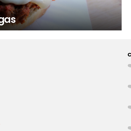
gas
r