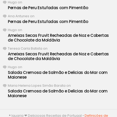
Hugo
on
Pernas de Peru Estufadas com Pimentão
Ana Antunes
on
Pernas de Peru Estufadas com Pimentão
Hugo
on
Ameixas Secas Fruvit Recheadas de Noz e Cobertas
de Chocolate da Moldávia
Teresa Carla Batista
on
Ameixas Secas Fruvit Recheadas de Noz e Cobertas
de Chocolate da Moldávia
Hugo
on
Salada Cremosa de Salmão e Delicias do Mar com
Maionese
Maria Helena Lopes Simão Barata
on
Salada Cremosa de Salmão e Delicias do Mar com
Maionese
® Iguaria ❤ Deliciosas Receitas de Portugal •
Definições de