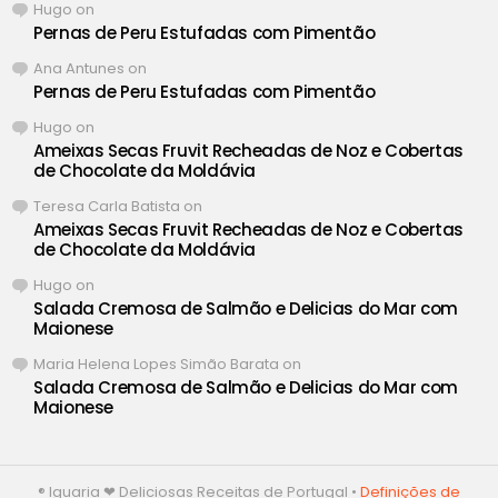
Hugo
on
Pernas de Peru Estufadas com Pimentão
Ana Antunes
on
Pernas de Peru Estufadas com Pimentão
Hugo
on
Ameixas Secas Fruvit Recheadas de Noz e Cobertas
de Chocolate da Moldávia
Teresa Carla Batista
on
Ameixas Secas Fruvit Recheadas de Noz e Cobertas
de Chocolate da Moldávia
Hugo
on
Salada Cremosa de Salmão e Delicias do Mar com
Maionese
Maria Helena Lopes Simão Barata
on
Salada Cremosa de Salmão e Delicias do Mar com
Maionese
® Iguaria ❤ Deliciosas Receitas de Portugal •
Definições de