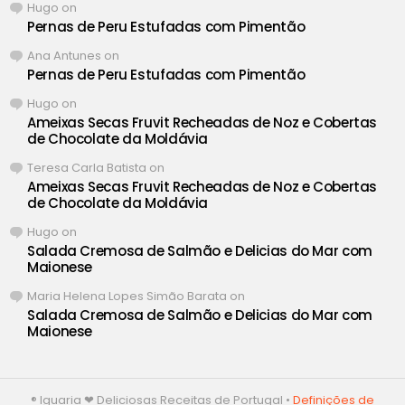
Hugo
on
Pernas de Peru Estufadas com Pimentão
Ana Antunes
on
Pernas de Peru Estufadas com Pimentão
Hugo
on
Ameixas Secas Fruvit Recheadas de Noz e Cobertas
de Chocolate da Moldávia
Teresa Carla Batista
on
Ameixas Secas Fruvit Recheadas de Noz e Cobertas
de Chocolate da Moldávia
Hugo
on
Salada Cremosa de Salmão e Delicias do Mar com
Maionese
Maria Helena Lopes Simão Barata
on
Salada Cremosa de Salmão e Delicias do Mar com
Maionese
® Iguaria ❤ Deliciosas Receitas de Portugal •
Definições de