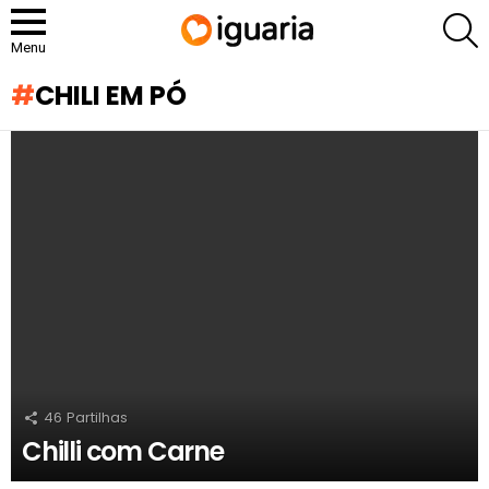
P
Menu
CHILI EM PÓ
RECOMENDADOS
46
Partilhas
Chilli com Carne