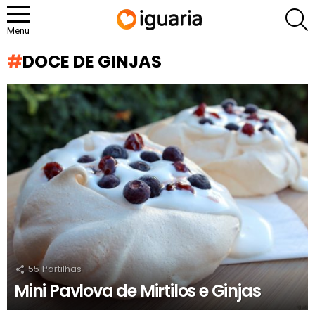
P
Menu
DOCE DE GINJAS
RECOMENDADOS
55
Partilhas
Mini Pavlova de Mirtilos e Ginjas