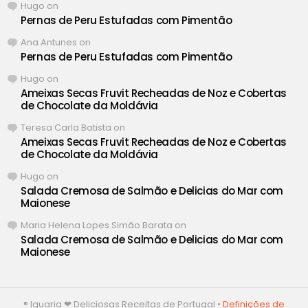
Hugo
on
Pernas de Peru Estufadas com Pimentão
Ana Antunes
on
Pernas de Peru Estufadas com Pimentão
Hugo
on
Ameixas Secas Fruvit Recheadas de Noz e Cobertas
de Chocolate da Moldávia
Teresa Carla Batista
on
Ameixas Secas Fruvit Recheadas de Noz e Cobertas
de Chocolate da Moldávia
Hugo
on
Salada Cremosa de Salmão e Delicias do Mar com
Maionese
Maria Helena Lopes Simão Barata
on
Salada Cremosa de Salmão e Delicias do Mar com
Maionese
® Iguaria ❤ Deliciosas Receitas de Portugal •
Definições de