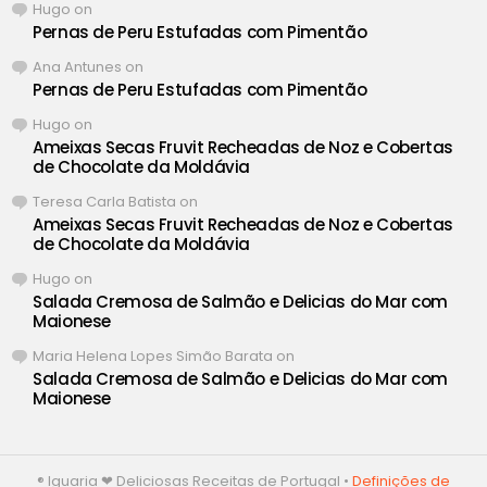
Hugo
on
Pernas de Peru Estufadas com Pimentão
Ana Antunes
on
Pernas de Peru Estufadas com Pimentão
Hugo
on
Ameixas Secas Fruvit Recheadas de Noz e Cobertas
de Chocolate da Moldávia
Teresa Carla Batista
on
Ameixas Secas Fruvit Recheadas de Noz e Cobertas
de Chocolate da Moldávia
Hugo
on
Salada Cremosa de Salmão e Delicias do Mar com
Maionese
Maria Helena Lopes Simão Barata
on
Salada Cremosa de Salmão e Delicias do Mar com
Maionese
® Iguaria ❤ Deliciosas Receitas de Portugal •
Definições de