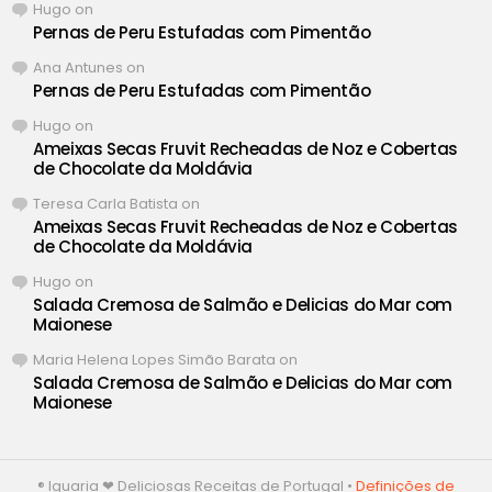
Hugo
on
Pernas de Peru Estufadas com Pimentão
Ana Antunes
on
Pernas de Peru Estufadas com Pimentão
Hugo
on
Ameixas Secas Fruvit Recheadas de Noz e Cobertas
de Chocolate da Moldávia
Teresa Carla Batista
on
Ameixas Secas Fruvit Recheadas de Noz e Cobertas
de Chocolate da Moldávia
Hugo
on
Salada Cremosa de Salmão e Delicias do Mar com
Maionese
Maria Helena Lopes Simão Barata
on
Salada Cremosa de Salmão e Delicias do Mar com
Maionese
® Iguaria ❤ Deliciosas Receitas de Portugal •
Definições de