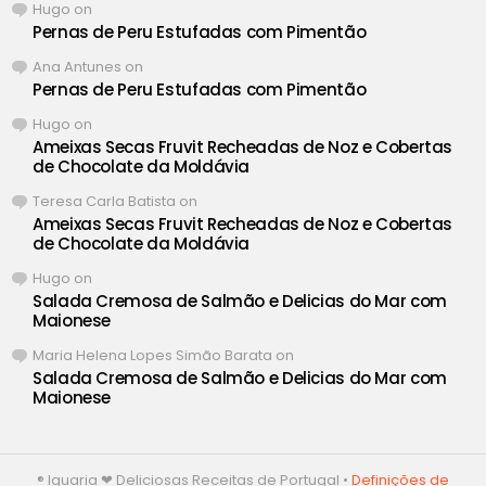
Hugo
on
Pernas de Peru Estufadas com Pimentão
Ana Antunes
on
Pernas de Peru Estufadas com Pimentão
Hugo
on
Ameixas Secas Fruvit Recheadas de Noz e Cobertas
de Chocolate da Moldávia
Teresa Carla Batista
on
Ameixas Secas Fruvit Recheadas de Noz e Cobertas
de Chocolate da Moldávia
Hugo
on
Salada Cremosa de Salmão e Delicias do Mar com
Maionese
Maria Helena Lopes Simão Barata
on
Salada Cremosa de Salmão e Delicias do Mar com
Maionese
® Iguaria ❤ Deliciosas Receitas de Portugal •
Definições de