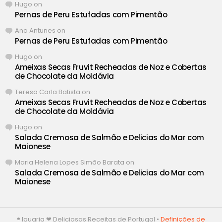
Hugo
on
Pernas de Peru Estufadas com Pimentão
Ana Antunes
on
Pernas de Peru Estufadas com Pimentão
Hugo
on
Ameixas Secas Fruvit Recheadas de Noz e Cobertas
de Chocolate da Moldávia
Teresa Carla Batista
on
Ameixas Secas Fruvit Recheadas de Noz e Cobertas
de Chocolate da Moldávia
Hugo
on
Salada Cremosa de Salmão e Delicias do Mar com
Maionese
Maria Helena Lopes Simão Barata
on
Salada Cremosa de Salmão e Delicias do Mar com
Maionese
® Iguaria ❤ Deliciosas Receitas de Portugal •
Definições de