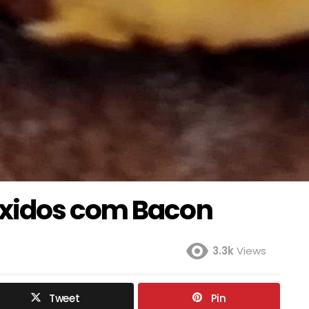
xidos com Bacon
3.3k
Views
Tweet
Pin