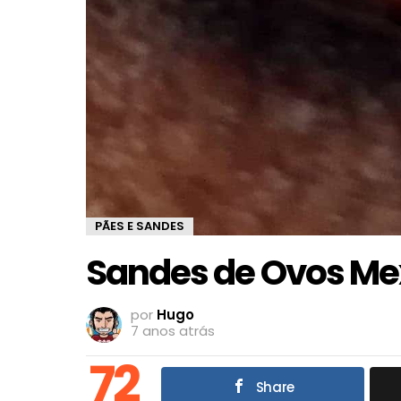
PÃES E SANDES
Sandes de Ovos Me
por
Hugo
7 anos atrás
72
Share