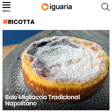
P
Menu
RICOTTA
RECOMENDADOS
42
Partilhas
Bolo Migliaccio Tradicional
Napolitano