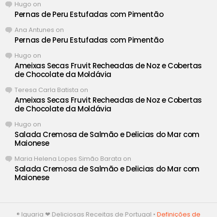
Hugo
on
Pernas de Peru Estufadas com Pimentão
Ana Antunes
on
Pernas de Peru Estufadas com Pimentão
Hugo
on
Ameixas Secas Fruvit Recheadas de Noz e Cobertas
de Chocolate da Moldávia
Teresa Carla Batista
on
Ameixas Secas Fruvit Recheadas de Noz e Cobertas
de Chocolate da Moldávia
Hugo
on
Salada Cremosa de Salmão e Delicias do Mar com
Maionese
Maria Helena Lopes Simão Barata
on
Salada Cremosa de Salmão e Delicias do Mar com
Maionese
® Iguaria ❤ Deliciosas Receitas de Portugal •
Definições de