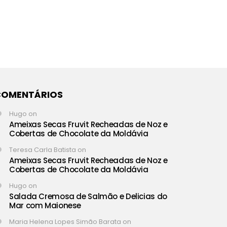
COMENTÁRIOS
Hugo
on
Ameixas Secas Fruvit Recheadas de Noz e
Cobertas de Chocolate da Moldávia
Teresa Carla Batista
on
Ameixas Secas Fruvit Recheadas de Noz e
Cobertas de Chocolate da Moldávia
Hugo
on
Salada Cremosa de Salmão e Delicias do
Mar com Maionese
Maria Helena Lopes Simão Barata
on