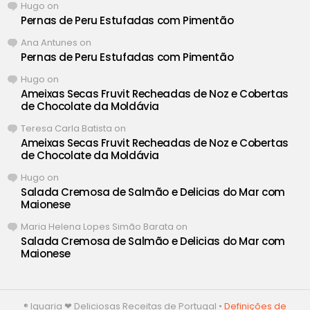
Hugo
on
Pernas de Peru Estufadas com Pimentão
Ana Antunes
on
Pernas de Peru Estufadas com Pimentão
Hugo
on
Ameixas Secas Fruvit Recheadas de Noz e Cobertas
de Chocolate da Moldávia
Teresa Carla Batista
on
Ameixas Secas Fruvit Recheadas de Noz e Cobertas
de Chocolate da Moldávia
Hugo
on
Salada Cremosa de Salmão e Delicias do Mar com
Maionese
Maria Helena Lopes Simão Barata
on
Salada Cremosa de Salmão e Delicias do Mar com
Maionese
® Iguaria ❤ Deliciosas Receitas de Portugal •
Definições de