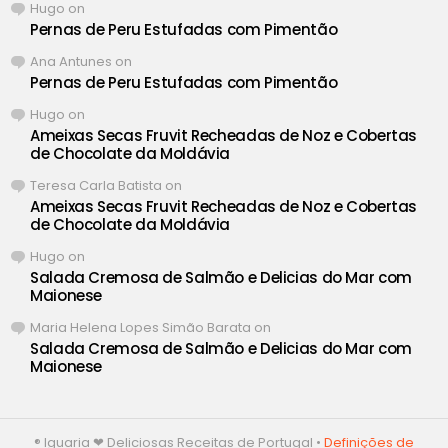
Hugo
on
Pernas de Peru Estufadas com Pimentão
Ana Antunes
on
Pernas de Peru Estufadas com Pimentão
Hugo
on
Ameixas Secas Fruvit Recheadas de Noz e Cobertas
de Chocolate da Moldávia
Teresa Carla Batista
on
Ameixas Secas Fruvit Recheadas de Noz e Cobertas
de Chocolate da Moldávia
Hugo
on
Salada Cremosa de Salmão e Delicias do Mar com
Maionese
Maria Helena Lopes Simão Barata
on
Salada Cremosa de Salmão e Delicias do Mar com
Maionese
® Iguaria ❤ Deliciosas Receitas de Portugal •
Definições de