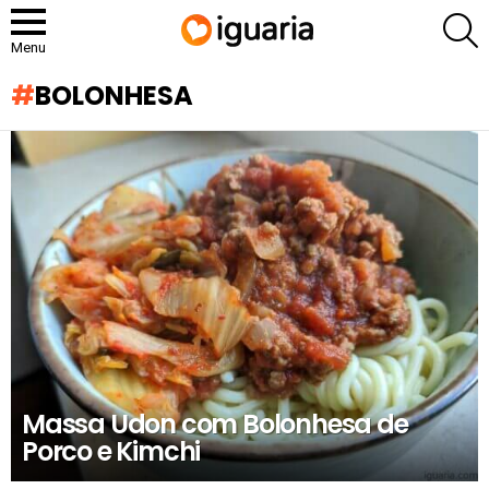
P
Menu
BOLONHESA
RECOMENDADOS
Massa Udon com Bolonhesa de
Porco e Kimchi