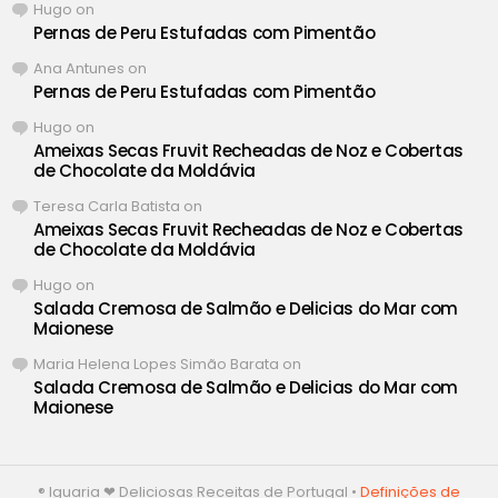
Hugo
on
Pernas de Peru Estufadas com Pimentão
Ana Antunes
on
Pernas de Peru Estufadas com Pimentão
Hugo
on
Ameixas Secas Fruvit Recheadas de Noz e Cobertas
de Chocolate da Moldávia
Teresa Carla Batista
on
Ameixas Secas Fruvit Recheadas de Noz e Cobertas
de Chocolate da Moldávia
Hugo
on
Salada Cremosa de Salmão e Delicias do Mar com
Maionese
Maria Helena Lopes Simão Barata
on
Salada Cremosa de Salmão e Delicias do Mar com
Maionese
® Iguaria ❤ Deliciosas Receitas de Portugal •
Definições de