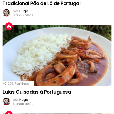
Tradicional Pão de Ló de Portugal
por
Hugo
3 anos atrás
293
Partilhas
Lulas Guisadas à Portuguesa
por
Hugo
6 anos atrás