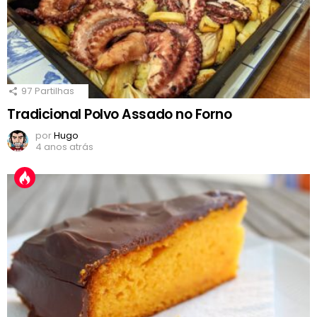
97
Partilhas
Tradicional Polvo Assado no Forno
por
Hugo
4 anos atrás