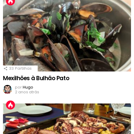
33
Partilhas
Mexilhões à Bulhão Pato
por
Hugo
2 anos atrás