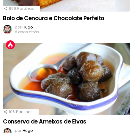
696
Partilhas
Bolo de Cenoura e Chocolate Perfeito
por
Hugo
8 anos atrás
106
Partilhas
Conserva de Ameixas de Elvas
por
Hugo