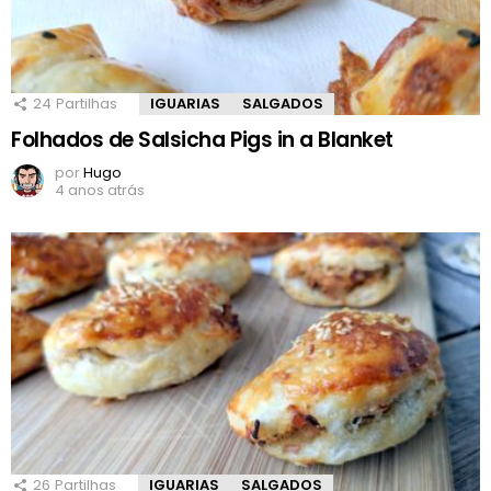
24
Partilhas
IGUARIAS
SALGADOS
Folhados de Salsicha Pigs in a Blanket
por
Hugo
4 anos atrás
26
Partilhas
IGUARIAS
SALGADOS