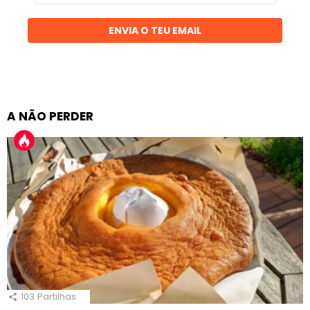
email
ENVIA O TEU EMAIL
A NÃO PERDER
103
Partilhas