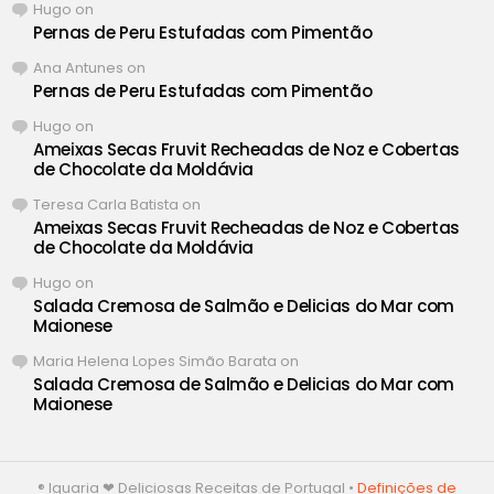
Hugo
on
Pernas de Peru Estufadas com Pimentão
Ana Antunes
on
Pernas de Peru Estufadas com Pimentão
Hugo
on
Ameixas Secas Fruvit Recheadas de Noz e Cobertas
de Chocolate da Moldávia
Teresa Carla Batista
on
Ameixas Secas Fruvit Recheadas de Noz e Cobertas
de Chocolate da Moldávia
Hugo
on
Salada Cremosa de Salmão e Delicias do Mar com
Maionese
Maria Helena Lopes Simão Barata
on
Salada Cremosa de Salmão e Delicias do Mar com
Maionese
® Iguaria ❤ Deliciosas Receitas de Portugal •
Definições de