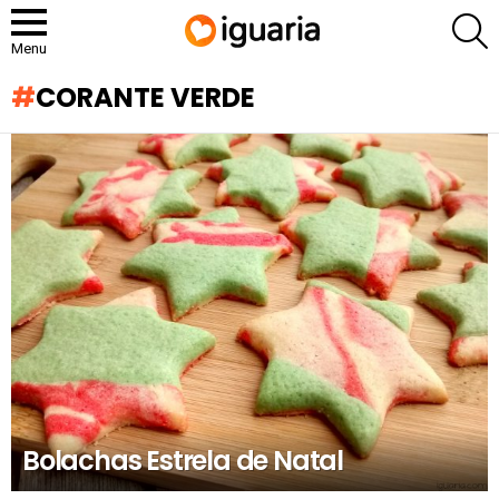
P
Menu
CORANTE VERDE
RECOMENDADOS
Bolachas Estrela de Natal