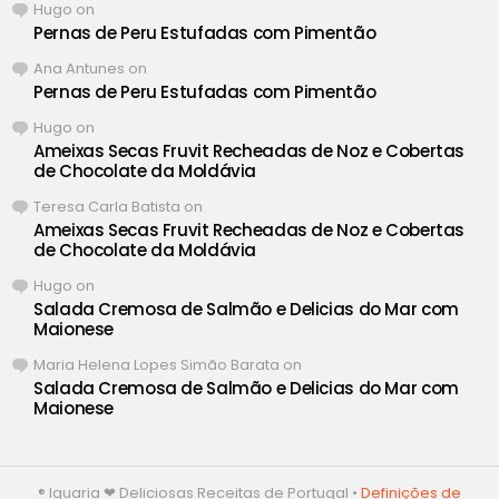
Hugo
on
Pernas de Peru Estufadas com Pimentão
Ana Antunes
on
Pernas de Peru Estufadas com Pimentão
Hugo
on
Ameixas Secas Fruvit Recheadas de Noz e Cobertas
de Chocolate da Moldávia
Teresa Carla Batista
on
Ameixas Secas Fruvit Recheadas de Noz e Cobertas
de Chocolate da Moldávia
Hugo
on
Salada Cremosa de Salmão e Delicias do Mar com
Maionese
Maria Helena Lopes Simão Barata
on
Salada Cremosa de Salmão e Delicias do Mar com
Maionese
® Iguaria ❤ Deliciosas Receitas de Portugal •
Definições de