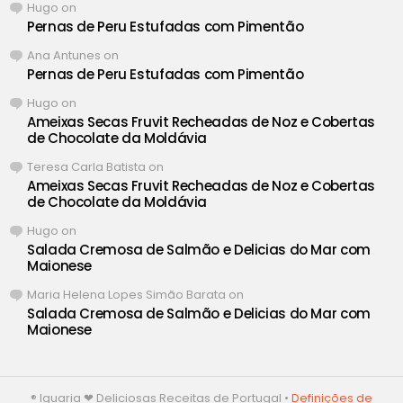
Hugo
on
Pernas de Peru Estufadas com Pimentão
Ana Antunes
on
Pernas de Peru Estufadas com Pimentão
Hugo
on
Ameixas Secas Fruvit Recheadas de Noz e Cobertas
de Chocolate da Moldávia
Teresa Carla Batista
on
Ameixas Secas Fruvit Recheadas de Noz e Cobertas
de Chocolate da Moldávia
Hugo
on
Salada Cremosa de Salmão e Delicias do Mar com
Maionese
Maria Helena Lopes Simão Barata
on
Salada Cremosa de Salmão e Delicias do Mar com
Maionese
® Iguaria ❤ Deliciosas Receitas de Portugal •
Definições de