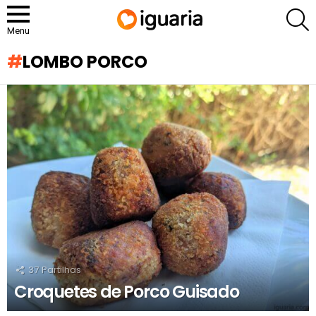
P
Menu
LOMBO PORCO
RECOMENDADOS
37
Partilhas
Croquetes de Porco Guisado