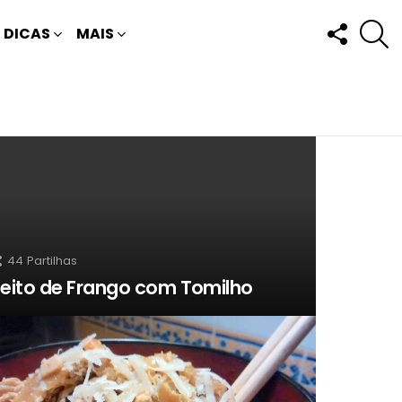
FOLLOW
P
DICAS
MAIS
US
44
Partilhas
eito de Frango com Tomilho