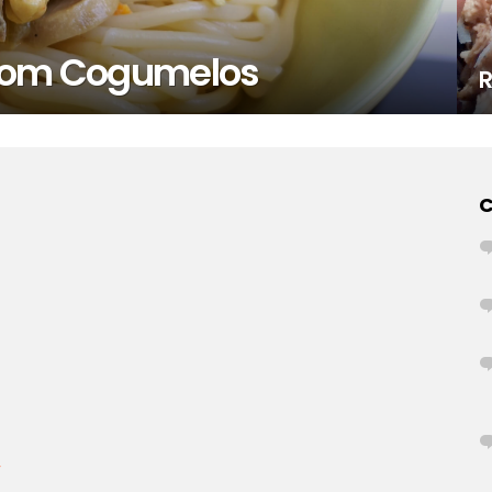
 com Cogumelos
R
r