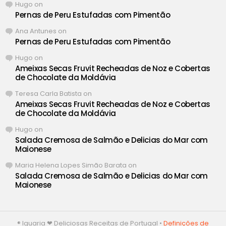
Hugo
on
Pernas de Peru Estufadas com Pimentão
Ana Antunes
on
Pernas de Peru Estufadas com Pimentão
Hugo
on
Ameixas Secas Fruvit Recheadas de Noz e Cobertas
de Chocolate da Moldávia
Teresa Carla Batista
on
Ameixas Secas Fruvit Recheadas de Noz e Cobertas
de Chocolate da Moldávia
Hugo
on
Salada Cremosa de Salmão e Delicias do Mar com
Maionese
Maria Helena Lopes Simão Barata
on
Salada Cremosa de Salmão e Delicias do Mar com
Maionese
® Iguaria ❤ Deliciosas Receitas de Portugal •
Definições de