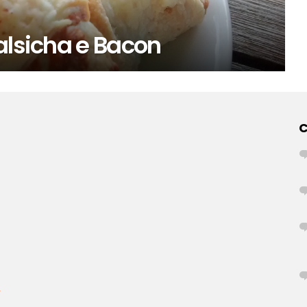
alsicha e Bacon
r