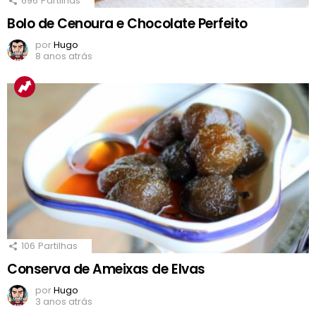
696
Partilhas
Bolo de Cenoura e Chocolate Perfeito
por
Hugo
8 anos atrás
106
Partilhas
Conserva de Ameixas de Elvas
por
Hugo
3 anos atrás