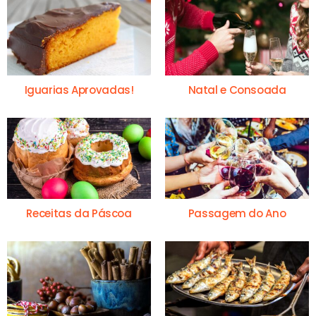
Iguarias Aprovadas!
Natal e Consoada
Receitas da Páscoa
Passagem do Ano