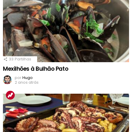
33
Partilhas
Mexilhões à Bulhão Pato
por
Hugo
2 anos atrás