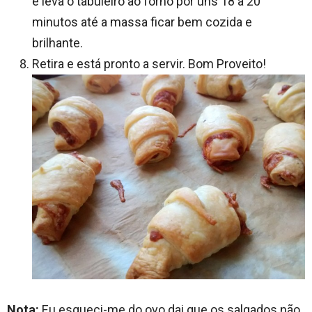
e leva o tabuleiro ao forno por uns 18 a 20
minutos até a massa ficar bem cozida e
brilhante.
Retira e está pronto a servir. Bom Proveito!
Nota:
Eu esqueci-me do ovo dai que os salgados não