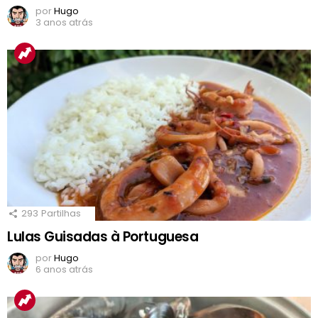
por
Hugo
3 anos atrás
293
Partilhas
Lulas Guisadas à Portuguesa
por
Hugo
6 anos atrás