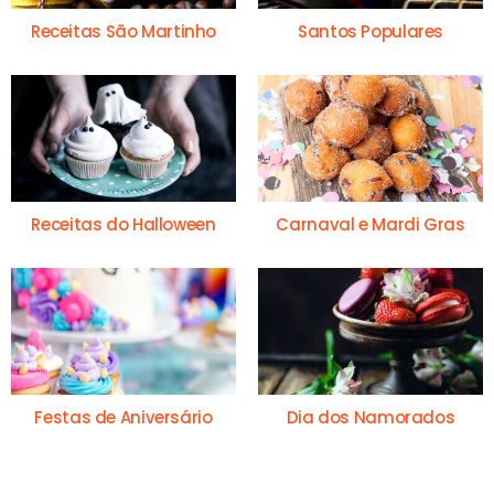
Receitas São Martinho
Santos Populares
Receitas do Halloween
Carnaval e Mardi Gras
Festas de Aniversário
Dia dos Namorados