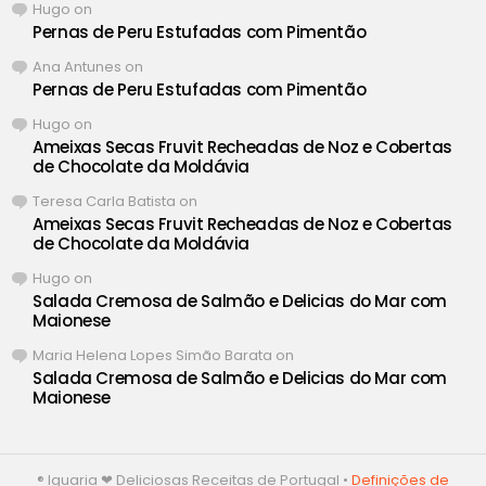
Hugo
on
Pernas de Peru Estufadas com Pimentão
Ana Antunes
on
Pernas de Peru Estufadas com Pimentão
Hugo
on
Ameixas Secas Fruvit Recheadas de Noz e Cobertas
de Chocolate da Moldávia
Teresa Carla Batista
on
Ameixas Secas Fruvit Recheadas de Noz e Cobertas
de Chocolate da Moldávia
Hugo
on
Salada Cremosa de Salmão e Delicias do Mar com
Maionese
Maria Helena Lopes Simão Barata
on
Salada Cremosa de Salmão e Delicias do Mar com
Maionese
® Iguaria ❤ Deliciosas Receitas de Portugal •
Definições de