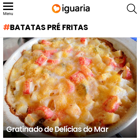
P
Menu
BATATAS PRÉ FRITAS
RECOMENDADOS
Gratinado de Delícias do Mar