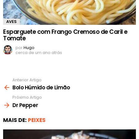
AVES
Esparguete com Frango Cremoso de Caril e
Tomate
por
Hugo
cerca de um ano atrás
Anterior Artigo
Ver
mais
Bolo Húmido de Limão
Próximo Artigo
Dr Pepper
MAIS DE:
PEIXES