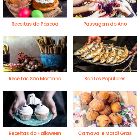
Receitas da Páscoa
Passagem do Ano
Receitas São Martinho
Santos Populares
Receitas do Halloween
Carnaval e Mardi Gras