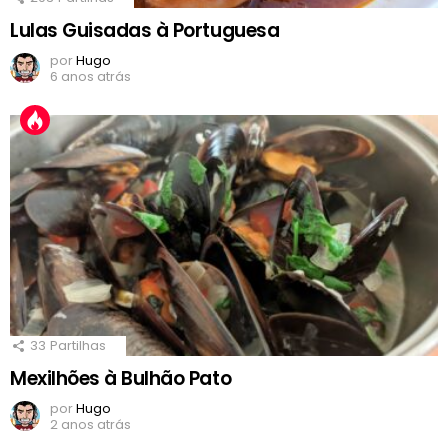
Lulas Guisadas à Portuguesa
por
Hugo
6 anos atrás
33
Partilhas
Mexilhões à Bulhão Pato
por
Hugo
2 anos atrás