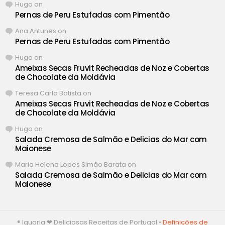
Hugo
on
Pernas de Peru Estufadas com Pimentão
Ana Antunes
on
Pernas de Peru Estufadas com Pimentão
Hugo
on
Ameixas Secas Fruvit Recheadas de Noz e Cobertas
de Chocolate da Moldávia
Teresa Carla Batista
on
Ameixas Secas Fruvit Recheadas de Noz e Cobertas
de Chocolate da Moldávia
Hugo
on
Salada Cremosa de Salmão e Delicias do Mar com
Maionese
Maria Helena Lopes Simão Barata
on
Salada Cremosa de Salmão e Delicias do Mar com
Maionese
® Iguaria ❤ Deliciosas Receitas de Portugal •
Definições de