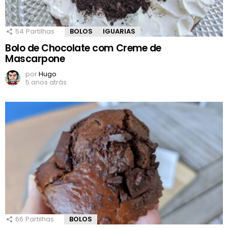
54
Partilhas
BOLOS
IGUARIAS
Bolo de Chocolate com Creme de
Mascarpone
por
Hugo
5 anos atrás
66
Partilhas
BOLOS