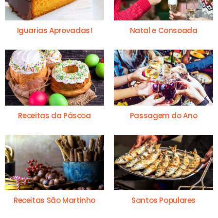
Iguarias Aprovadas!
Natal e Consoada
Receitas da Páscoa
Passagem do Ano
Receitas São Martinho
Santos Populares