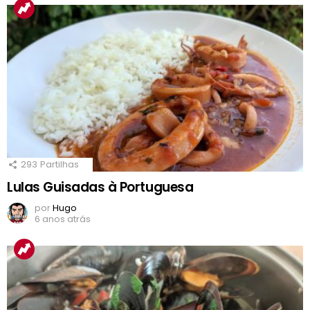
293
Partilhas
Lulas Guisadas à Portuguesa
por
Hugo
6 anos atrás