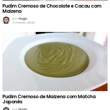
Pudim Cremoso de Chocolate e Cacau com
Maizena
por
Hugo
3 meses atrás
Pudim Cremoso de Maizena com Matcha
Japonês
por
Hugo