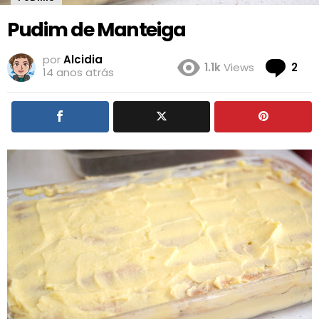
Pudim de Manteiga
por
Alcidia
Co
1.1k
Views
2
14 anos atrás