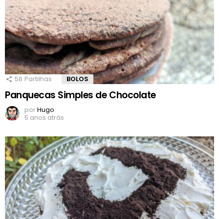
58
Partilhas
BOLOS
Panquecas Simples de Chocolate
por
Hugo
5 anos atrás