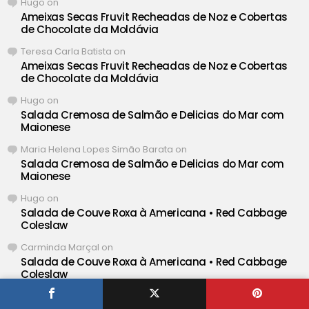
Hugo
on
Ameixas Secas Fruvit Recheadas de Noz e Cobertas
de Chocolate da Moldávia
Teresa Carla Batista
on
Ameixas Secas Fruvit Recheadas de Noz e Cobertas
de Chocolate da Moldávia
Hugo
on
Salada Cremosa de Salmão e Delicias do Mar com
Maionese
Maria Helena Lopes Simão Barata
on
Salada Cremosa de Salmão e Delicias do Mar com
Maionese
Hugo
on
Salada de Couve Roxa à Americana • Red Cabbage
Coleslaw
Carminda Marçal
on
Salada de Couve Roxa à Americana • Red Cabbage
Coleslaw