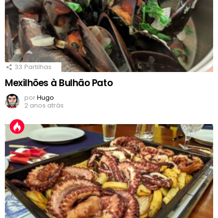
33
Partilhas
Mexilhões à Bulhão Pato
por
Hugo
2 anos atrás