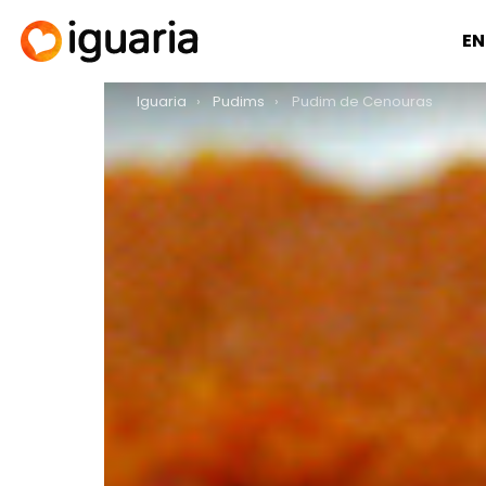
EN
You are here:
Iguaria
Pudims
Pudim de Cenouras