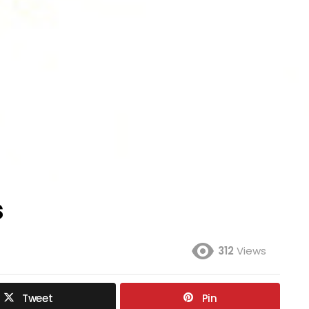
s
312
Views
Tweet
Pin