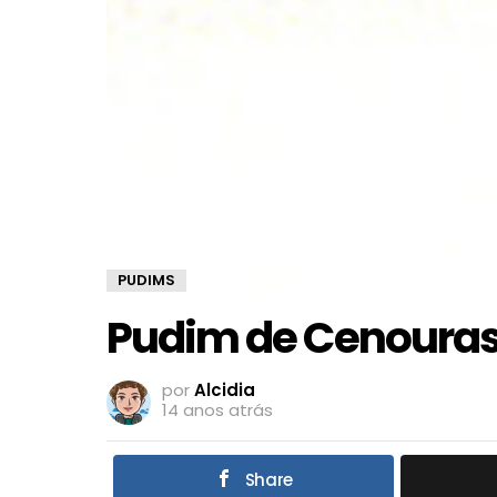
PUDIMS
Pudim de Cenoura
por
Alcidia
14 anos atrás
Share