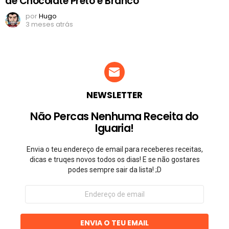
de Chocolate Preto e Branco
por
Hugo
3 meses atrás
NEWSLETTER
Não Percas Nenhuma Receita do
Iguaria!
Envia o teu endereço de email para receberes receitas,
dicas e truqes novos todos os dias! E se não gostares
podes sempre sair da lista! ;D
Endereço
de
email
ENVIA O TEU EMAIL