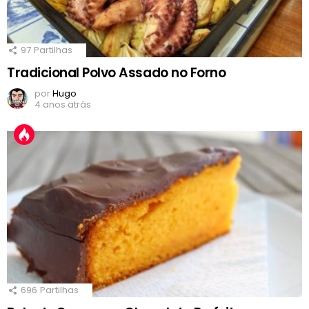
97
Partilhas
Tradicional Polvo Assado no Forno
por
Hugo
4 anos atrás
696
Partilhas