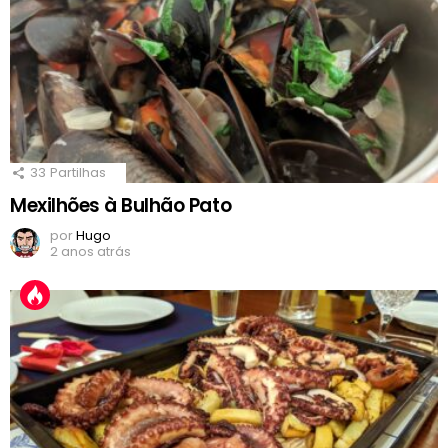
33
Partilhas
Mexilhões à Bulhão Pato
por
Hugo
2 anos atrás