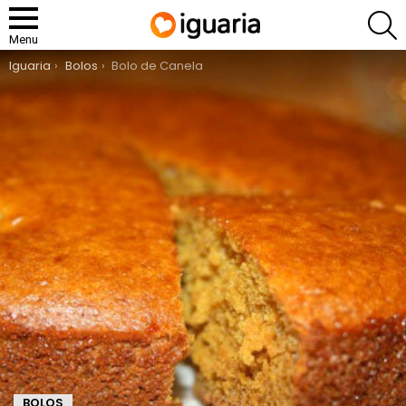
P
Menu
You are here:
Iguaria
Bolos
Bolo de Canela
BOLOS