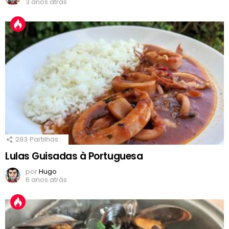
3 anos atrás
293
Partilhas
Lulas Guisadas à Portuguesa
por
Hugo
6 anos atrás