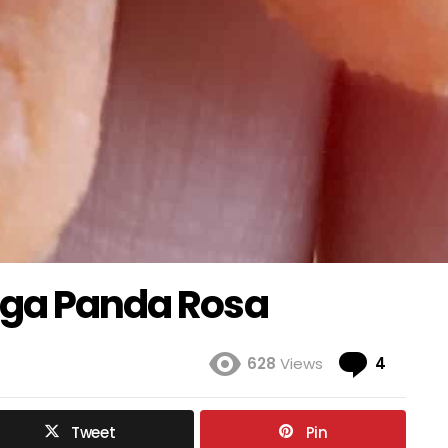
iga Panda Rosa
Coment
628
Views
4
Tweet
Pin