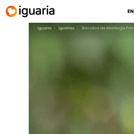
EN
You are here:
Iguaria
Iguarias
Biscoitos de Manteiga Pa