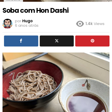
Soba com Hon Dashi
por
Hugo
1.4k
Views
6 anos atrás