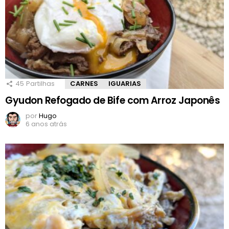
45
Partilhas
CARNES
IGUARIAS
Gyudon Refogado de Bife com Arroz Japonês
por
Hugo
6 anos atrás