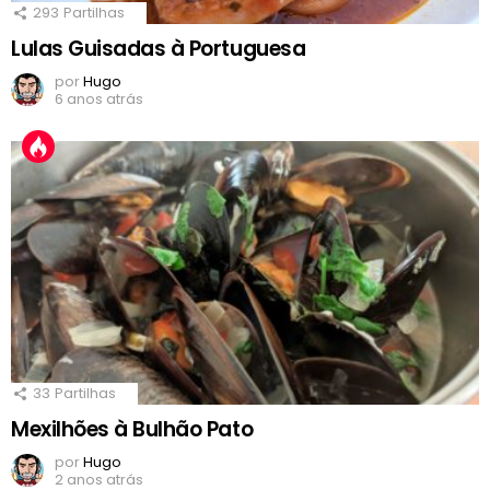
293
Partilhas
Lulas Guisadas à Portuguesa
por
Hugo
6 anos atrás
33
Partilhas
Mexilhões à Bulhão Pato
por
Hugo
2 anos atrás