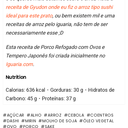
receita de Gyudon onde eu fiz o arroz tipo sushi
ideal para este prato
, ou bem existem mil e uma
receitas de arroz pelo iguaria, não tem de ser
necessariamente esse ;D
Esta receita de Porco Refogado com Ovos e
Tempero Japonês foi criada inicialmente no
Iguaria.com
.
Nutrition
Calorias: 636 kcal・Gorduras: 30 g・Hidratos de
Carbono: 45 g・Proteínas: 37 g
AÇÚCAR
ALHO
ARROZ
CEBOLA
COENTROS
DASHI
MIRIN
MOLHO DE SOJA
ÓLEO VEGETAL
OVO
PORCO
SAKE