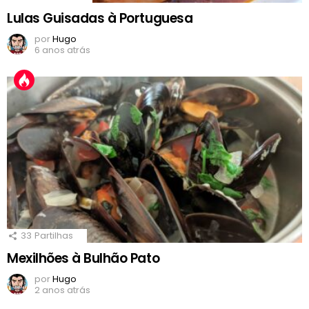
Lulas Guisadas à Portuguesa
por
Hugo
6 anos atrás
33
Partilhas
Mexilhões à Bulhão Pato
por
Hugo
2 anos atrás