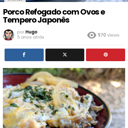
Porco Refogado com Ovos e
Tempero Japonês
por
Hugo
570
Views
5 anos atrás