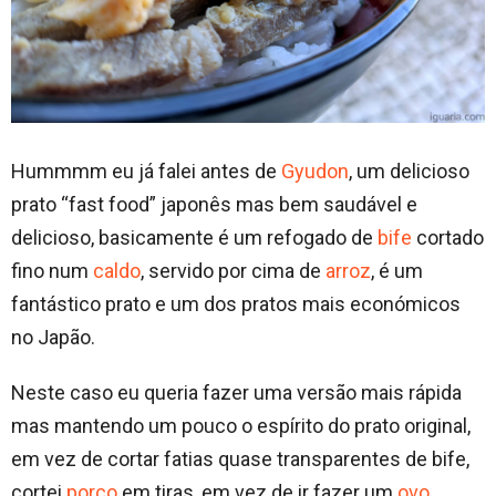
Hummmm eu já falei antes de
Gyudon
, um delicioso
prato “fast food” japonês mas bem saudável e
delicioso, basicamente é um refogado de
bife
cortado
fino num
caldo
, servido por cima de
arroz
, é um
fantástico prato e um dos pratos mais económicos
no Japão.
Neste caso eu queria fazer uma versão mais rápida
mas mantendo um pouco o espírito do prato original,
em vez de cortar fatias quase transparentes de bife,
cortei
porco
em tiras, em vez de ir fazer um
ovo