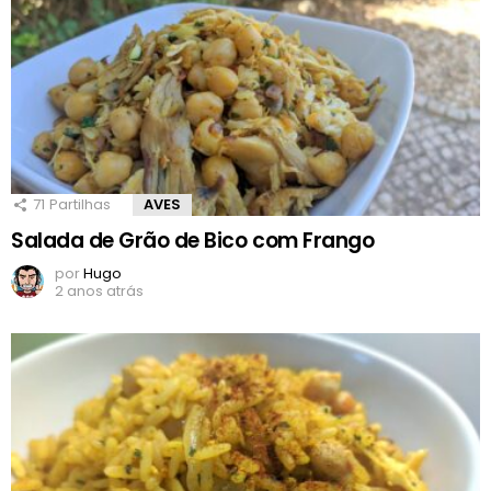
71
Partilhas
AVES
Salada de Grão de Bico com Frango
por
Hugo
2 anos atrás