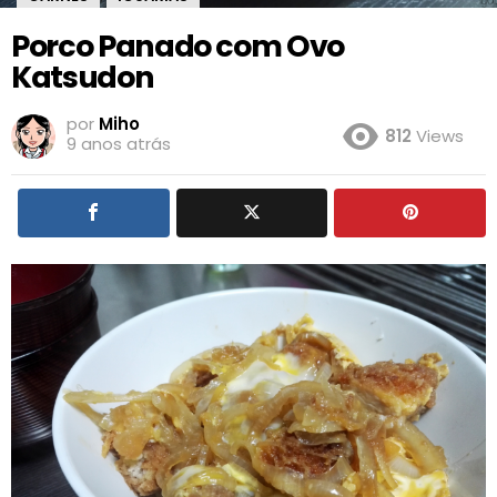
Porco Panado com Ovo
Katsudon
por
Miho
812
Views
9 anos atrás