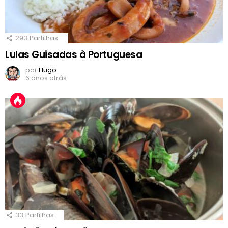
293
Partilhas
Lulas Guisadas à Portuguesa
por
Hugo
6 anos atrás
33
Partilhas