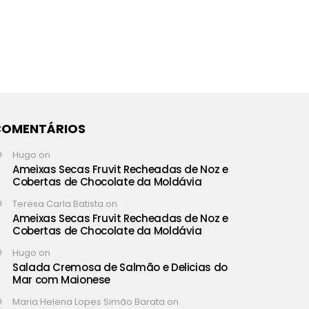
COMENTÁRIOS
Hugo
on
Ameixas Secas Fruvit Recheadas de Noz e
Cobertas de Chocolate da Moldávia
Teresa Carla Batista
on
Ameixas Secas Fruvit Recheadas de Noz e
Cobertas de Chocolate da Moldávia
Hugo
on
Salada Cremosa de Salmão e Delicias do
Mar com Maionese
Maria Helena Lopes Simão Barata
on