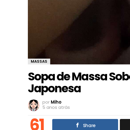
MASSAS
Sopa de Massa So
Japonesa
por
Miho
5 anos atrás
61
Share