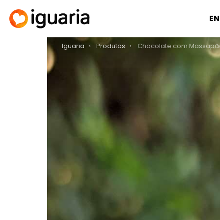
EN
You are here:
Iguaria
Produtos
Chocolate com Massapão e Recheio de Mor