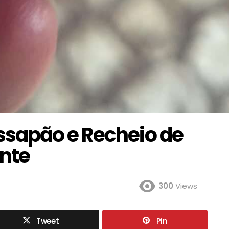
sapão e Recheio de
nte
300
Views
Tweet
Pin