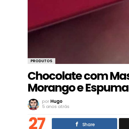
PRODUTOS
Chocolate com Mas
Morango e Espuma
por
Hugo
5 anos atrás
27
Share