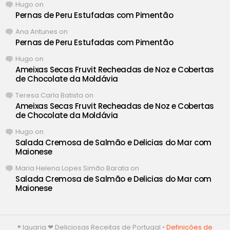
Hugo
on
Pernas de Peru Estufadas com Pimentão
Ana Antunes
on
Pernas de Peru Estufadas com Pimentão
Hugo
on
Ameixas Secas Fruvit Recheadas de Noz e Cobertas
de Chocolate da Moldávia
Teresa Carla Batista
on
Ameixas Secas Fruvit Recheadas de Noz e Cobertas
de Chocolate da Moldávia
Hugo
on
Salada Cremosa de Salmão e Delicias do Mar com
Maionese
Maria Helena Lopes Simão Barata
on
Salada Cremosa de Salmão e Delicias do Mar com
Maionese
® Iguaria ❤ Deliciosas Receitas de Portugal •
Definições de