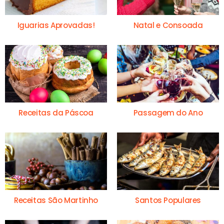
Iguarias Aprovadas!
Natal e Consoada
Receitas da Páscoa
Passagem do Ano
Receitas São Martinho
Santos Populares