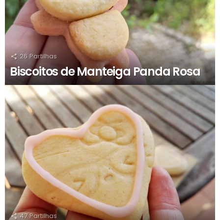
26
Partilhas
Biscoitos de Manteiga Panda Rosa
47
Partilhas