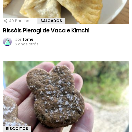
49
Partilhas
SALGADOS
Rissóis Pierogi de Vaca e Kimchi
por
Tomé
6 anos atrás
BISCOITOS