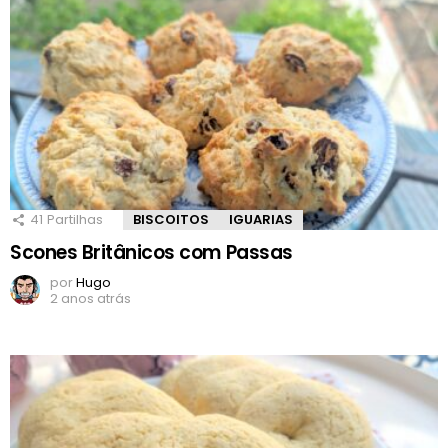
41
Partilhas
BISCOITOS
IGUARIAS
Scones Britânicos com Passas
por
Hugo
2 anos atrás