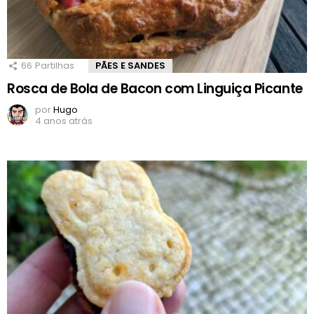
66
Partilhas
PÃES E SANDES
Rosca de Bola de Bacon com Linguiça Picante
por
Hugo
4 anos atrás