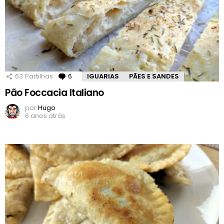
63
Partilhas
6
Comentários
IGUARIAS
PÃES E SANDES
Pão Foccacia Italiano
por
Hugo
6 anos atrás