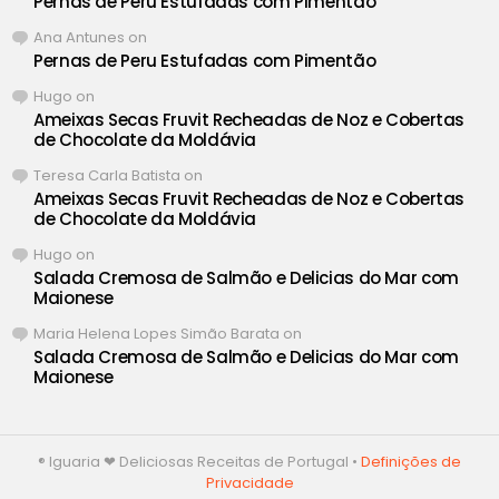
Pernas de Peru Estufadas com Pimentão
Ana Antunes
on
Pernas de Peru Estufadas com Pimentão
Hugo
on
Ameixas Secas Fruvit Recheadas de Noz e Cobertas
de Chocolate da Moldávia
Teresa Carla Batista
on
Ameixas Secas Fruvit Recheadas de Noz e Cobertas
de Chocolate da Moldávia
Hugo
on
Salada Cremosa de Salmão e Delicias do Mar com
Maionese
Maria Helena Lopes Simão Barata
on
Salada Cremosa de Salmão e Delicias do Mar com
Maionese
® Iguaria ❤ Deliciosas Receitas de Portugal •
Definições de
Privacidade