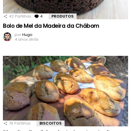
42
Partilhas
4
Comentários
PRODUTOS
Bolo de Mel da Madeira da Chábom
por
Hugo
4 anos atrás
78
Partilhas
BISCOITOS