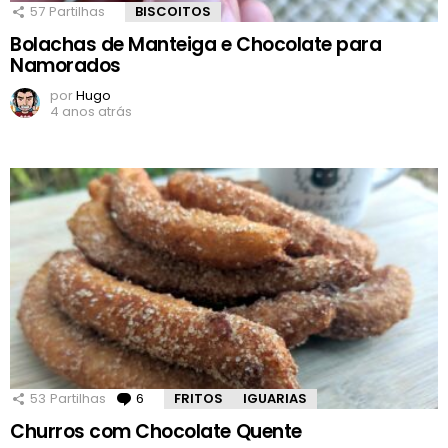
57
Partilhas
BISCOITOS
Bolachas de Manteiga e Chocolate para
Namorados
por
Hugo
4 anos atrás
53
Partilhas
6
Comentários
FRITOS
IGUARIAS
Churros com Chocolate Quente